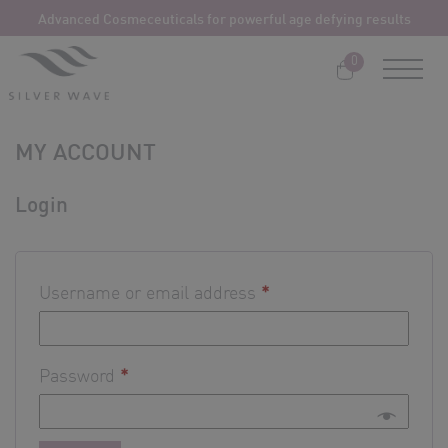
Skip
Advanced Cosmeceuticals for powerful age defying results
to
content
0
MY ACCOUNT
Login
Username or email address
*
Password
*