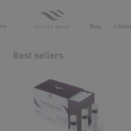
Gamme de dermo-cosmétiques et complément anti-âge
ers
Blog
L'histo
Best sellers