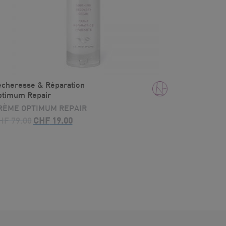
écheresse & Réparation
ptimum Repair
RÈME OPTIMUM REPAIR
Le
Le
HF
79.00
CHF
19.00
prix
prix
initial
actuel
était :
est :
CHF 79.00.
CHF 19.00.