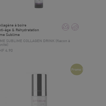
llagène à boire
ti-âge & Réhydratation
ime Sublime
IME SUBLIME COLLAGEN DRINK (flacon à
unité)
HF
4.90
Promo !