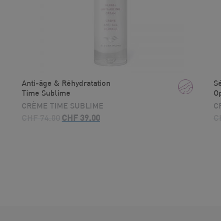
Anti-âge & Réhydratation
S
Time Sublime
O
CRÈME TIME SUBLIME
C
Le
Le
CHF
74.00
CHF
39.00
C
prix
prix
initial
actuel
était :
est :
CHF 74.00.
CHF 39.00.