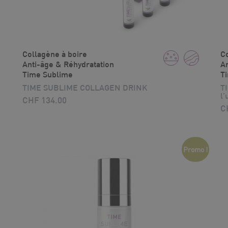
Collagène à boire
Co
Anti-âge & Réhydratation
An
Time Sublime
T
TIME SUBLIME COLLAGEN DRINK
T
l’
CHF
134.00
C
Promo !