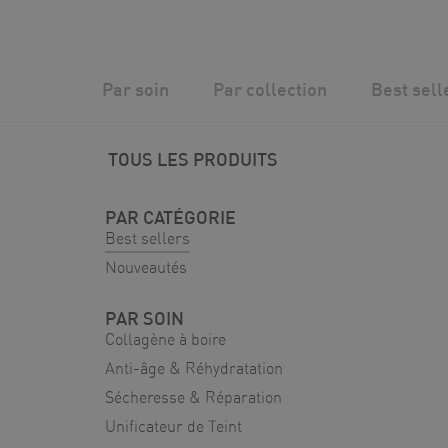
Skip
to
content
Silver Wave
/
Boutique
/
Best sellers
Par soin
Par collection
Best sell
TOUS LES PRODUITS
PAR CATÉGORIE
Best sellers
Nouveautés
PAR SOIN
Collagène à boire
Anti-âge & Réhydratation
Sécheresse & Réparation
Unificateur de Teint