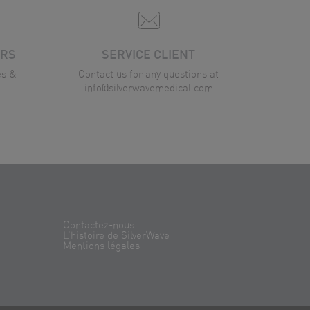
URS
SERVICE CLIENT
és &
Contact us for any questions at
info@silverwavemedical.com
Contactez-nous
L’histoire de SilverWave
Mentions légales