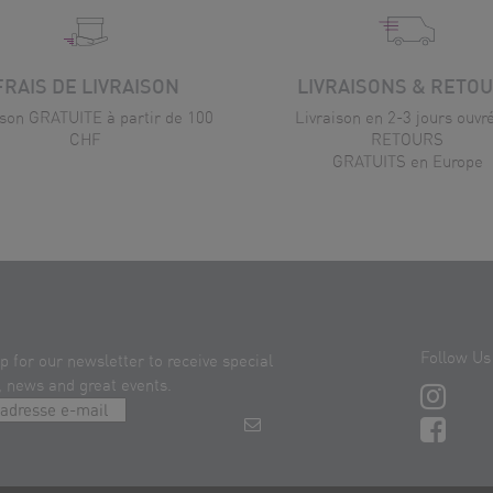
FRAIS DE LIVRAISON
LIVRAISONS & RETO
ison GRATUITE à partir de 100
Livraison en 2-3 jours ouvr
CHF
RETOURS
GRATUITS en Europe
Follow Us
p for our newsletter to receive special
, news and great events.