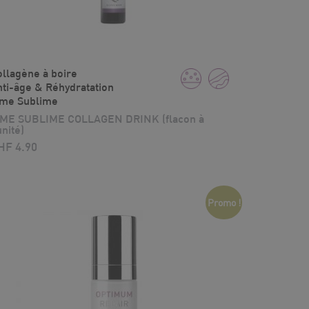
llagène à boire
ti-âge & Réhydratation
ime Sublime
IME SUBLIME COLLAGEN DRINK (flacon à
unité)
HF
4.90
Promo !