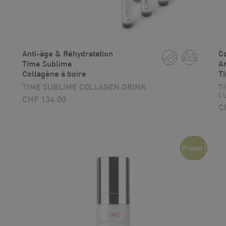
Anti-âge & Réhydratation
Co
Time Sublime
An
Collagène à boire
T
TIME SUBLIME COLLAGEN DRINK
T
l’
CHF
134.00
C
Promo !