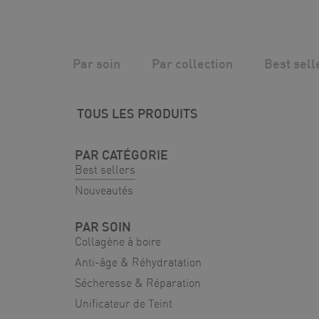
Skip
to
content
Silver Wave
/
Boutique
/
Best sellers
Par soin
Par collection
Best sell
TOUS LES PRODUITS
PAR CATÉGORIE
Best sellers
Nouveautés
PAR SOIN
Collagène à boire
Anti-âge & Réhydratation
Sécheresse & Réparation
Unificateur de Teint